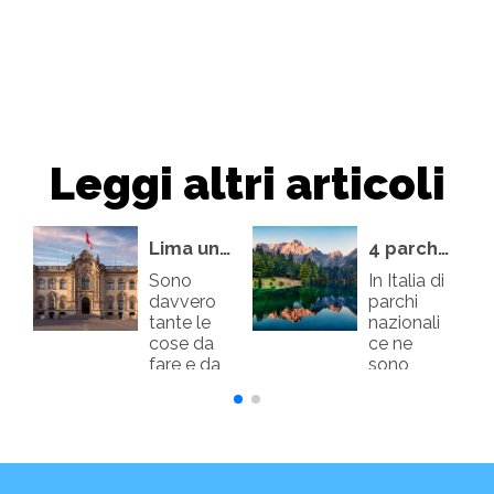
Leggi altri articoli
Lima un viaggio nella storia dell'America del sud
4 parchi nazionali italiani per weekend
Sono
In Italia di
davvero
parchi
tante le
nazionali
cose da
ce ne
fare e da
sono
vedere
davvero
nel...
t...