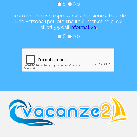
Si
No
Presto il consenso espresso alla cessione a terzi dei
Dati Personali per loro finalità di marketing di cui
all'art.5.5 dell'
informativa
.
Si
No