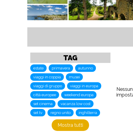
TAG
estate
primavera
autunno
viaggi in coppia
musei
viaggi di gruppo
viaggi in europa
Nessun r
imposta
città europee
weekend europa
set cinema
vacanza low cost
set tv
regno unito
inghilterra
Mostra tutti