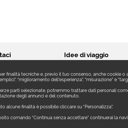
taci
Idee di viaggio
egale
Vacanze al mare
Vacanza in montagna
per finalità tecniche e, previo il tuo consenso, anche cookie o a
Asset spa
Viaggi economici
à semplici”, “miglioramento dell'esperienza”, “misurazione” e “t
ttesio 8
Vacanze per famiglie
Como ()
Vacanza da soli
 iva 11305210012
erze parti selezionate, potremmo trattare dati personali come i t
Weekend
utazione degli annunci e del contenuto.
no
Link utili
o alcune finalità è possibile cliccare su “Personalizza”.
acanze24.it
ito comando “Continua senza accettare” continuerai la navigaz
Contatti
Termini e Condizioni