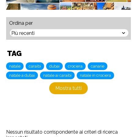
Ordina per
TAG
natale
caraibi
dubai
crociera
canarie
natale a dubai
natale ai caraibi
natale in crociera
Mostra tutti
Nessun risultato corrispondente ai criteri di ricerca