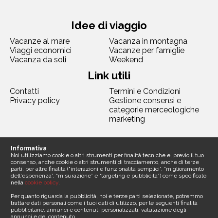
Idee di viaggio
Vacanze al mare
Vacanza in montagna
Viaggi economici
Vacanze per famiglie
Vacanza da soli
Weekend
Link utili
Contatti
Termini e Condizioni
Privacy policy
Gestione consensi e
categorie merceologiche
marketing
Seguici
Informativa
Noi utilizziamo cookie o altri strumenti per finalità tecniche e, previo il tuo
consenso, anche cookie o altri strumenti di tracciamento, anche di terze
parti, per altre finalità (“interazioni e funzionalità semplici”, “miglioramento
dell'esperienza”, “misurazione” e “targeting e pubblicità”) come specificato
nella
cookie policy
.
Contattaci
Per quanto riguarda la pubblicità, noi e terze parti selezionate, potremmo
trattare dati personali come i tuoi dati di utilizzo, per le seguenti finalità
pubblicitarie: annunci e contenuti personalizzati, valutazione degli
Sede legale
annunci e del contenuto.