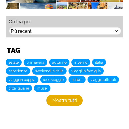
Ordina per
TAG
estate
primavera
autunno
inverno
italia
esperienze
weekend in italia
viaggi in famiglia
viaggi in coppia
idee viaggio
natura
viaggi culturali
città italiane
musei
Mostra tutti