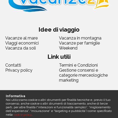
Idee di viaggio
Vacanze al mare
Vacanza in montagna
Viaggi economici
Vacanze per famiglie
Vacanza da soli
Weekend
Link utili
Contatti
Termini e Condizioni
Privacy policy
Gestione consensi e
categorie merceologiche
marketing
Seguici
Informativa
Noi utilizziamo cookie o altri strumenti per finalità tecniche e, previo il tuo
consenso, anche cookie o altri strumenti di tracciamento, anche di terze
parti, per altre finalità (“interazioni e funzionalità semplici”, “miglioramento
dell'esperienza”, “misurazione” e “targeting e pubblicità”) come specificato
nella
cookie policy
.