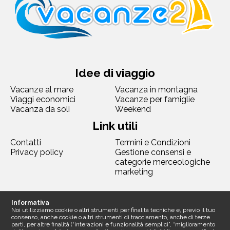
Idee di viaggio
Vacanze al mare
Vacanza in montagna
Viaggi economici
Vacanze per famiglie
Vacanza da soli
Weekend
Link utili
Contatti
Termini e Condizioni
Privacy policy
Gestione consensi e
categorie merceologiche
marketing
Seguici
Informativa
Noi utilizziamo cookie o altri strumenti per finalità tecniche e, previo il tuo
consenso, anche cookie o altri strumenti di tracciamento, anche di terze
parti, per altre finalità (“interazioni e funzionalità semplici”, “miglioramento