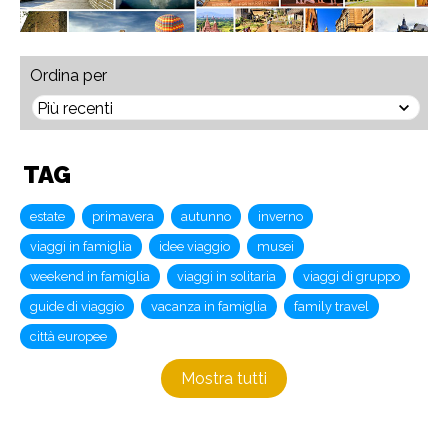
Ordina per
TAG
estate
primavera
autunno
inverno
viaggi in famiglia
idee viaggio
musei
weekend in famiglia
viaggi in solitaria
viaggi di gruppo
guide di viaggio
vacanza in famiglia
family travel
città europee
Mostra tutti