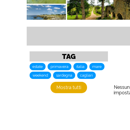
TAG
estate
primavera
italia
mare
weekend
sardegna
cagliari
Nessun r
Mostra tutti
imposta