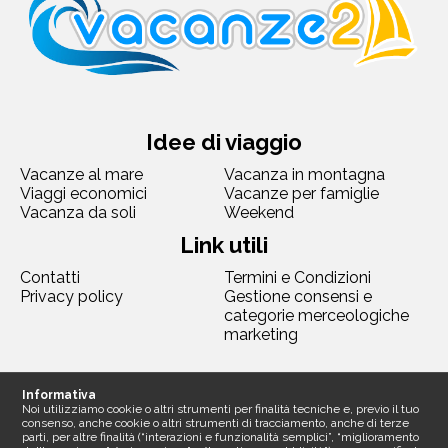
Idee di viaggio
Vacanze al mare
Vacanza in montagna
Viaggi economici
Vacanze per famiglie
Vacanza da soli
Weekend
Link utili
Contatti
Termini e Condizioni
Privacy policy
Gestione consensi e
categorie merceologiche
marketing
Seguici
Informativa
Noi utilizziamo cookie o altri strumenti per finalità tecniche e, previo il tuo
consenso, anche cookie o altri strumenti di tracciamento, anche di terze
parti, per altre finalità (“interazioni e funzionalità semplici”, “miglioramento