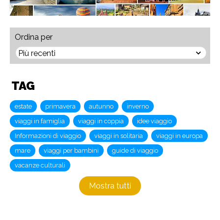
Ordina per
TAG
estate
primavera
autunno
inverno
viaggi in famiglia
viaggi in coppia
idee viaggio
Informazioni di viaggio
viaggi in solitaria
viaggi in europa
mare
viaggi per bambini
guide di viaggio
vacanze culturali
Mostra tutti