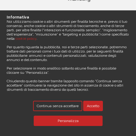
Seguici
Informativa
Noi utilizziamo cookie o altri strumenti per finalità tecniche e, previo il tuo
consenso, anche cookie o altri strumenti di tracciamento, anche di terze
parti, per altre finalità (“interazioni e funzionalità semplici”, “miglioramento
dell'esperienza”, “misurazione” e “targeting e pubblicità”) come specificato
nella
cookie policy
.
Contattaci
Per quanto riguarda la pubblicità, noi e terze parti selezionate, potremmo
trattare dati personali come i tuoi dati di utilizzo, per le seguenti finalità
pubblicitarie: annunci e contenuti personalizzati, valutazione degli
Sede legale
annunci e del contenuto.
Media Asset spa
Per selezionare in modo analitico soltanto alcune finalità è possibile
Via Dottesio 8
cliccare su “Personalizza”.
22100 Como ()
Partita iva 11305210012
Chiudendo questo banner tramite l’apposito comando “Continua senza
accettare” continuerai la navigazione del sito in assenza di cookie o altri
strumenti di tracciamento diversi da quelli tecnici.
Telefono
E-mail
Continua senza accettare
Accetto
info@vacanze24.it
Personalizza
Powered by