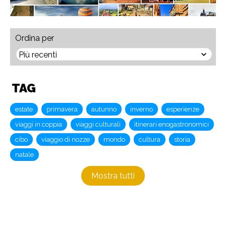
Ordina per
TAG
estate
primavera
autunno
inverno
esperienze
viaggi in coppia
viaggi culturali
itinerari enogastronomici
cibo
viaggio di nozze
mondo
cultura
storia
natale
Mostra tutti