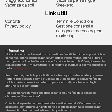
Viaggi economici
Vacanze per famiglie
Vacanza da soli
Weekend
Link utili
Contatti
Termini e Condizioni
Privacy policy
Gestione consensi e
categorie merceologiche
marketing
Seguici
Informativa
Noi utilizziamo cookie o altri strumenti per finalità tecniche e, previo il tuo
consenso, anche cookie o altri strumenti di tracciamento, anche di terze
parti, per altre finalità (“interazioni e funzionalità semplici”, “miglioramento
dell'esperienza”, “misurazione” e “targeting e pubblicità”) come specificato
nella
cookie policy
.
Contattaci
Per quanto riguarda la pubblicità, noi e terze parti selezionate, potremmo
trattare dati personali come i tuoi dati di utilizzo, per le seguenti finalità
pubblicitarie: annunci e contenuti personalizzati, valutazione degli
Sede legale
annunci e del contenuto.
Media Asset spa
Per selezionare in modo analitico soltanto alcune finalità è possibile
Via Dottesio 8
cliccare su “Personalizza”.
22100 Como ()
Partita iva 11305210012
Chiudendo questo banner tramite l’apposito comando “Continua senza
accettare” continuerai la navigazione del sito in assenza di cookie o altri
strumenti di tracciamento diversi da quelli tecnici.