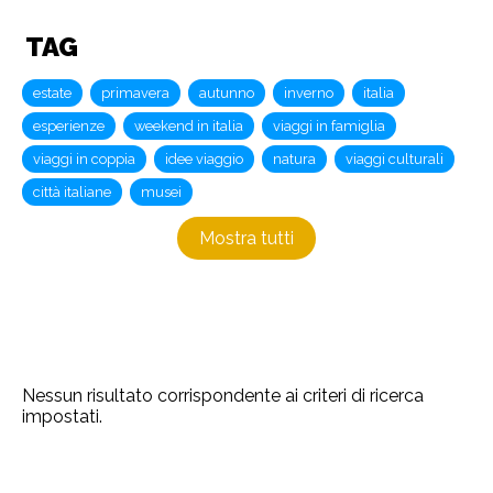
TAG
estate
primavera
autunno
inverno
italia
esperienze
weekend in italia
viaggi in famiglia
viaggi in coppia
idee viaggio
natura
viaggi culturali
città italiane
musei
Mostra tutti
Nessun risultato corrispondente ai criteri di ricerca
impostati.