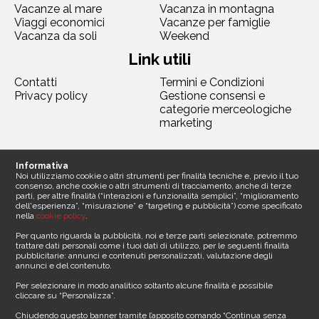
Vacanze al mare
Vacanza in montagna
Viaggi economici
Vacanze per famiglie
Vacanza da soli
Weekend
Link utili
Contatti
Termini e Condizioni
Privacy policy
Gestione consensi e
categorie merceologiche
marketing
Seguici
Informativa
Noi utilizziamo cookie o altri strumenti per finalità tecniche e, previo il tuo
consenso, anche cookie o altri strumenti di tracciamento, anche di terze
parti, per altre finalità (“interazioni e funzionalità semplici”, “miglioramento
dell'esperienza”, “misurazione” e “targeting e pubblicità”) come specificato
nella
cookie policy
.
Contattaci
Per quanto riguarda la pubblicità, noi e terze parti selezionate, potremmo
trattare dati personali come i tuoi dati di utilizzo, per le seguenti finalità
pubblicitarie: annunci e contenuti personalizzati, valutazione degli
Sede legale
annunci e del contenuto.
Media Asset spa
Per selezionare in modo analitico soltanto alcune finalità è possibile
Via Dottesio 8
cliccare su “Personalizza”.
22100 Como ()
Partita iva 11305210012
Chiudendo questo banner tramite l’apposito comando “Continua senza