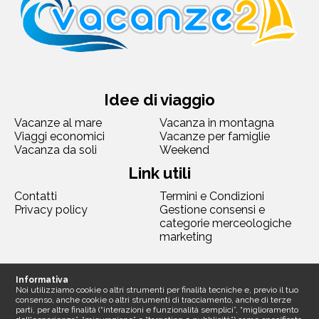
Idee di viaggio
Vacanze al mare
Vacanza in montagna
Viaggi economici
Vacanze per famiglie
Vacanza da soli
Weekend
Link utili
Contatti
Termini e Condizioni
Privacy policy
Gestione consensi e
categorie merceologiche
marketing
Seguici
Informativa
Noi utilizziamo cookie o altri strumenti per finalità tecniche e, previo il tuo
consenso, anche cookie o altri strumenti di tracciamento, anche di terze
parti, per altre finalità (“interazioni e funzionalità semplici”, “miglioramento