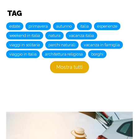
TAG
estate
primavera
autunno
italia
esperienze
weekend in italia
natura
vacanza italia
viaggi in solitaria
parchi naturali
vacanza in famiglia
viaggio in Italia
architettura religiosa
borghi
Mostra tutti