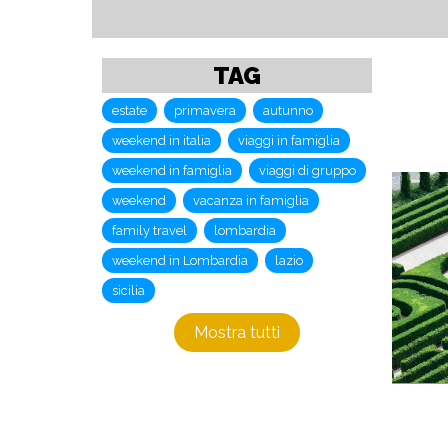
TAG
estate
primavera
autunno
weekend in italia
viaggi in famiglia
weekend in famiglia
viaggi di gruppo
weekend
vacanza in famiglia
family travel
lombardia
weekend in Lombardia
lazio
sicilia
Mostra tutti