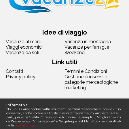
Idee di viaggio
Vacanze al mare
Vacanza in montagna
Viaggi economici
Vacanze per famiglie
Vacanza da soli
Weekend
Link utili
Contatti
Termini e Condizioni
Privacy policy
Gestione consensi e
categorie merceologiche
marketing
Seguici
Informativa
Noi utilizziamo cookie o altri strumenti per finalità tecniche e, previo il tuo
consenso, anche cookie o altri strumenti di tracciamento, anche di terze
parti, per altre finalità (“interazioni e funzionalità semplici”, “miglioramento
dell'esperienza”, “misurazione” e “targeting e pubblicità”) come specificato
nella
cookie policy
.