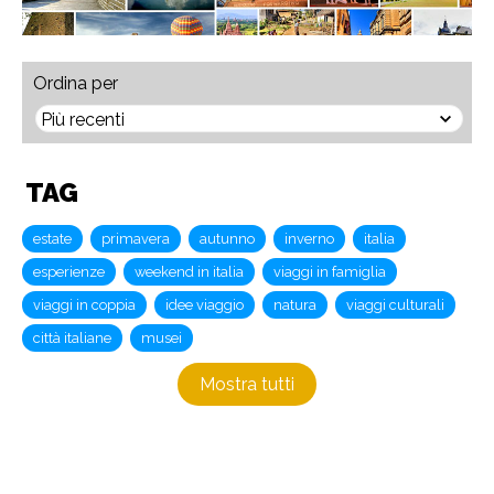
Ordina per
TAG
estate
primavera
autunno
inverno
italia
esperienze
weekend in italia
viaggi in famiglia
viaggi in coppia
idee viaggio
natura
viaggi culturali
città italiane
musei
Mostra tutti