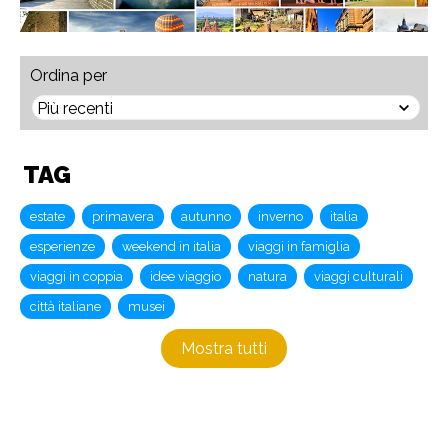
Ordina per
TAG
estate
primavera
autunno
inverno
italia
esperienze
weekend in italia
viaggi in famiglia
viaggi in coppia
idee viaggio
natura
viaggi culturali
città italiane
musei
Mostra tutti