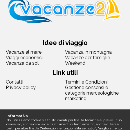
Idee di viaggio
Vacanze al mare
Vacanza in montagna
Viaggi economici
Vacanze per famiglie
Vacanza da soli
Weekend
Link utili
Contatti
Termini e Condizioni
Privacy policy
Gestione consensi e
categorie merceologiche
marketing
Seguici
Informativa
Noi utilizziamo cookie o altri strumenti per finalità tecniche e, previo il tuo
consenso, anche cookie o altri strumenti di tracciamento, anche di terze
parti, per altre finalità (“interazioni e funzionalità semplici”, “miglioramento