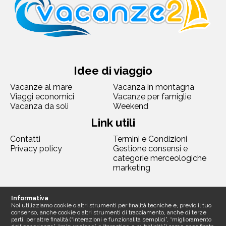
Idee di viaggio
Vacanze al mare
Vacanza in montagna
Viaggi economici
Vacanze per famiglie
Vacanza da soli
Weekend
Link utili
Contatti
Termini e Condizioni
Privacy policy
Gestione consensi e
categorie merceologiche
marketing
Seguici
Informativa
Noi utilizziamo cookie o altri strumenti per finalità tecniche e, previo il tuo
consenso, anche cookie o altri strumenti di tracciamento, anche di terze
parti, per altre finalità (“interazioni e funzionalità semplici”, “miglioramento