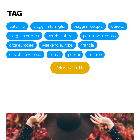
TAG
autunno
viaggi in famiglia
viaggi in coppia
europa
viaggi in europa
parchi naturali
patrimoni unesco
città europee
weekend europa
francia
castelli in Europa
roma
parchi
milano
Mostra tutti