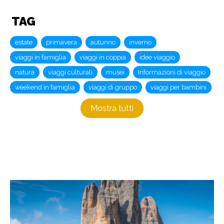
TAG
estate
primavera
autunno
inverno
viaggi in famiglia
viaggi in coppia
idee viaggio
natura
viaggi culturali
musei
Informazioni di viaggio
weekend in famiglia
viaggi di gruppo
viaggi per bambini
Mostra tutti