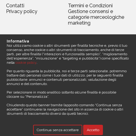
Contatti
Termini e Condizioni
Privacy policy
Gestione consensi e
categorie merceologiche
marketing
Seguici
Informativa
Noi utilizziamo cookie o altri strumenti per finalità tecniche e, previo il tuo
consenso, anche cookie o altri strumenti di tracciamento, anche di terze
parti, per altre finalità (“interazioni e funzionalità semplici”, “miglioramento
dell'esperienza”, “misurazione” e “targeting e pubblicità”) come specificato
nella
cookie policy
.
Contattaci
Per quanto riguarda la pubblicità, noi e terze parti selezionate, potremmo
trattare dati personali come i tuoi dati di utilizzo, per le seguenti finalità
pubblicitarie: annunci e contenuti personalizzati, valutazione degli
Sede legale
annunci e del contenuto.
Media Asset spa
Per selezionare in modo analitico soltanto alcune finalità è possibile
Via Dottesio 8
cliccare su “Personalizza”.
22100 Como ()
Partita iva 11305210012
Chiudendo questo banner tramite l’apposito comando “Continua senza
accettare” continuerai la navigazione del sito in assenza di cookie o altri
strumenti di tracciamento diversi da quelli tecnici.
Telefono
E-mail
Continua senza accettare
Accetto