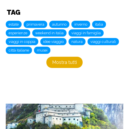
TAG
estate
primavera
autunno
inverno
italia
esperienze
weekend in italia
viaggi in famiglia
viaggi in coppia
idee viaggio
natura
viaggi culturali
città italiane
musei
Mostra tutti