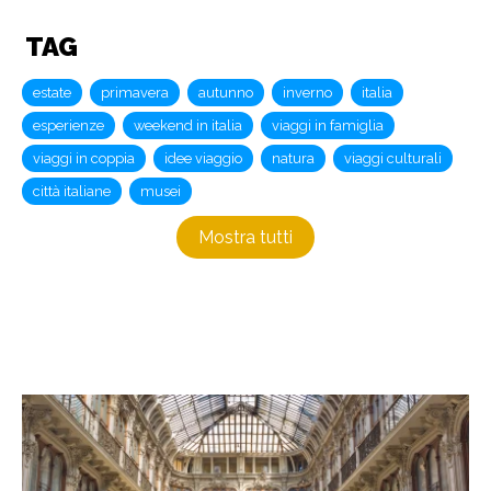
TAG
estate
primavera
autunno
inverno
italia
esperienze
weekend in italia
viaggi in famiglia
viaggi in coppia
idee viaggio
natura
viaggi culturali
città italiane
musei
Mostra tutti