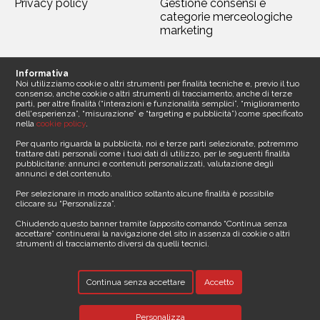
Privacy policy
Gestione consensi e
categorie merceologiche
marketing
Seguici
Informativa
Noi utilizziamo cookie o altri strumenti per finalità tecniche e, previo il tuo
consenso, anche cookie o altri strumenti di tracciamento, anche di terze
parti, per altre finalità (“interazioni e funzionalità semplici”, “miglioramento
dell'esperienza”, “misurazione” e “targeting e pubblicità”) come specificato
nella
cookie policy
.
Contattaci
Per quanto riguarda la pubblicità, noi e terze parti selezionate, potremmo
trattare dati personali come i tuoi dati di utilizzo, per le seguenti finalità
pubblicitarie: annunci e contenuti personalizzati, valutazione degli
Sede legale
annunci e del contenuto.
Media Asset spa
Per selezionare in modo analitico soltanto alcune finalità è possibile
Via Dottesio 8
cliccare su “Personalizza”.
22100 Como ()
Partita iva 11305210012
Chiudendo questo banner tramite l’apposito comando “Continua senza
accettare” continuerai la navigazione del sito in assenza di cookie o altri
strumenti di tracciamento diversi da quelli tecnici.
Telefono
E-mail
Continua senza accettare
Accetto
info@vacanze24.it
Personalizza