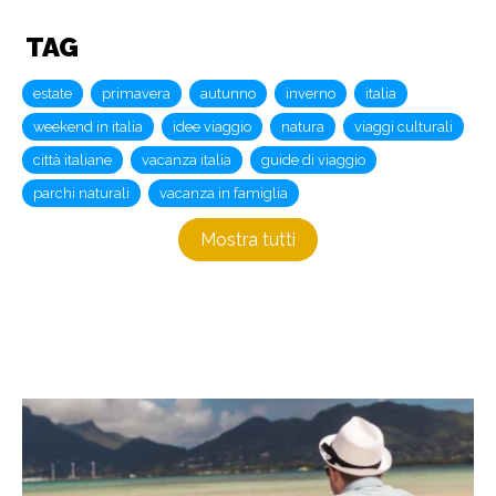
TAG
estate
primavera
autunno
inverno
italia
weekend in italia
idee viaggio
natura
viaggi culturali
città italiane
vacanza italia
guide di viaggio
parchi naturali
vacanza in famiglia
Mostra tutti