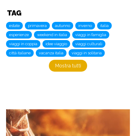
TAG
estate
primavera
autunno
inverno
italia
esperienze
weekend in italia
viaggi in famiglia
viaggi in coppia
idee viaggio
viaggi culturali
città italiane
vacanza italia
viaggi in solitaria
Mostra tutti