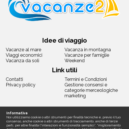
Idee di viaggio
Vacanze al mare
Vacanza in montagna
Viaggi economici
Vacanze per famiglie
Vacanza da soli
Weekend
Link utili
Contatti
Termini e Condizioni
Privacy policy
Gestione consensi e
categorie merceologiche
marketing
Seguici
Informativa
Noi utilizziamo cookie o altri strumenti per finalità tecniche e, previo il tuo
consenso, anche cookie o altri strumenti di tracciamento, anche di terze
parti, per altre finalità (“interazioni e funzionalità semplici”, “miglioramento