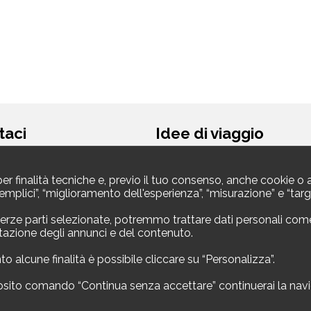
taci
Idee di viaggio
egale
Vacanze al mare
Vacanza in montagna
per finalità tecniche e, previo il tuo consenso, anche cookie o a
Asset spa
Viaggi economici
à semplici”, “miglioramento dell'esperienza”, “misurazione” e “t
ttesio 8
Vacanze per famiglie
Como ()
Vacanza da soli
 iva 11305210012
erze parti selezionate, potremmo trattare dati personali come i t
Weekend
utazione degli annunci e del contenuto.
no
Link utili
o alcune finalità è possibile cliccare su “Personalizza”.
acanze24.it
ito comando “Continua senza accettare” continuerai la navigaz
Contatti
Termini e Condizioni