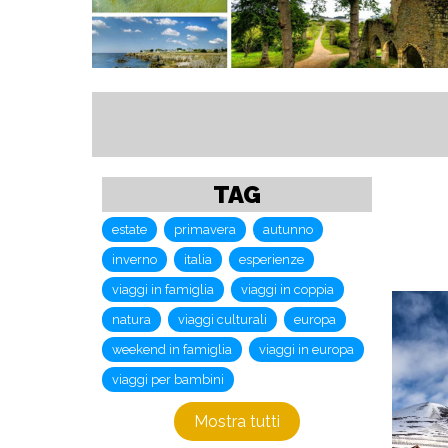
TAG
estate
primavera
autunno
inverno
italia
esperienze
viaggi in famiglia
viaggi in coppia
natura
viaggi culturali
europa
weekend in famiglia
viaggi in europa
viaggi per bambini
Mostra tutti