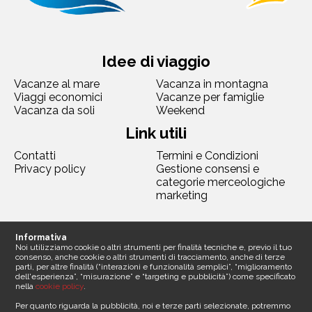
Idee di viaggio
Vacanze al mare
Vacanza in montagna
Viaggi economici
Vacanze per famiglie
Vacanza da soli
Weekend
Link utili
Contatti
Termini e Condizioni
Privacy policy
Gestione consensi e
categorie merceologiche
marketing
Seguici
Informativa
Noi utilizziamo cookie o altri strumenti per finalità tecniche e, previo il tuo
consenso, anche cookie o altri strumenti di tracciamento, anche di terze
parti, per altre finalità (“interazioni e funzionalità semplici”, “miglioramento
dell'esperienza”, “misurazione” e “targeting e pubblicità”) come specificato
nella
cookie policy
.
Contattaci
Per quanto riguarda la pubblicità, noi e terze parti selezionate, potremmo