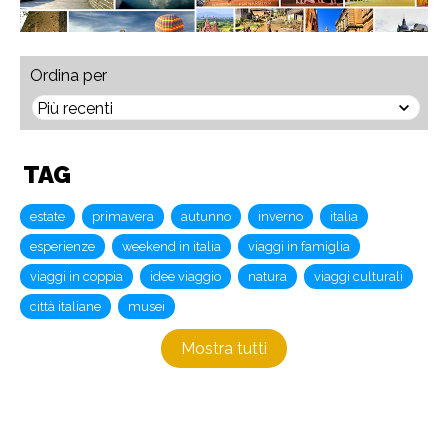
Ordina per
TAG
estate
primavera
autunno
inverno
italia
esperienze
weekend in italia
viaggi in famiglia
viaggi in coppia
idee viaggio
natura
viaggi culturali
città italiane
musei
Mostra tutti