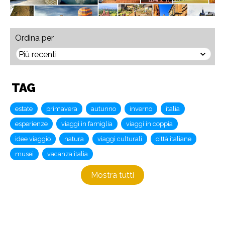
Ordina per
TAG
estate
primavera
autunno
inverno
italia
esperienze
viaggi in famiglia
viaggi in coppia
idee viaggio
natura
viaggi culturali
città italiane
musei
vacanza italia
Mostra tutti