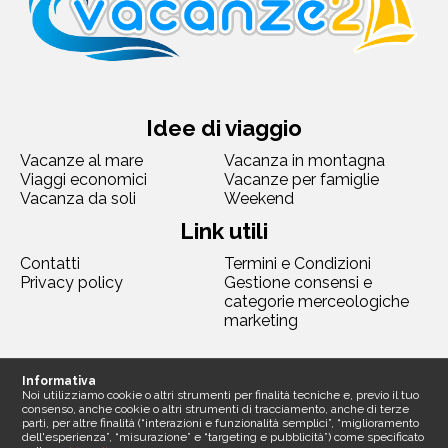
Idee di viaggio
Vacanze al mare
Vacanza in montagna
Viaggi economici
Vacanze per famiglie
Vacanza da soli
Weekend
Link utili
Contatti
Termini e Condizioni
Privacy policy
Gestione consensi e
categorie merceologiche
marketing
Seguici
Informativa
Noi utilizziamo cookie o altri strumenti per finalità tecniche e, previo il tuo
consenso, anche cookie o altri strumenti di tracciamento, anche di terze
parti, per altre finalità (“interazioni e funzionalità semplici”, “miglioramento
dell'esperienza”, “misurazione” e “targeting e pubblicità”) come specificato