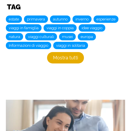
TAG
estate
primavera
autunno
inverno
esperienze
viaggi in famiglia
viaggi in coppia
idee viaggio
natura
viaggi culturali
musei
europa
Informazioni di viaggio
viaggi in solitaria
Mostra tutti