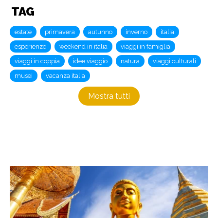
TAG
estate
primavera
autunno
inverno
italia
esperienze
weekend in italia
viaggi in famiglia
viaggi in coppia
idee viaggio
natura
viaggi culturali
musei
vacanza italia
Mostra tutti