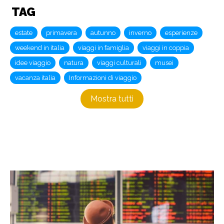
TAG
estate
primavera
autunno
inverno
esperienze
weekend in italia
viaggi in famiglia
viaggi in coppia
idee viaggio
natura
viaggi culturali
musei
vacanza italia
Informazioni di viaggio
Mostra tutti