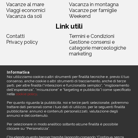
Vacanze al mare
Vacanza in montagna
Viaggi economici
Vacanze per famiglie
Vacanza da soli
Weekend
Link utili
Contatti
Termini e Condizioni
Privacy policy
Gestione consensi e
categorie merceologiche
marketing
Seguici
Informativa
Noi utilizziamo cookie o altri strumenti per finalità tecniche e, previo il tuo
consenso, anche cookie o altri strumenti di tracciamento, anche di terze
parti, per altre finalità (“interazioni e funzionalità semplici”, “miglioramento
dell'esperienza”, “misurazione” e “targeting e pubblicità”) come specificato
nella
cookie policy
.
Contattaci
Per quanto riguarda la pubblicità, noi e terze parti selezionate, potremmo
trattare dati personali come i tuoi dati di utilizzo, per le seguenti finalità
pubblicitarie: annunci e contenuti personalizzati, valutazione degli
Sede legale
annunci e del contenuto.
Media Asset spa
Per selezionare in modo analitico soltanto alcune finalità è possibile
Via Dottesio 8
cliccare su “Personalizza”.
22100 Como ()
Partita iva 11305210012
Chiudendo questo banner tramite l’apposito comando “Continua senza