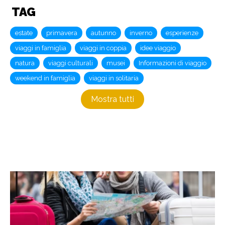
TAG
estate
primavera
autunno
inverno
esperienze
viaggi in famiglia
viaggi in coppia
idee viaggio
natura
viaggi culturali
musei
Informazioni di viaggio
weekend in famiglia
viaggi in solitaria
Mostra tutti