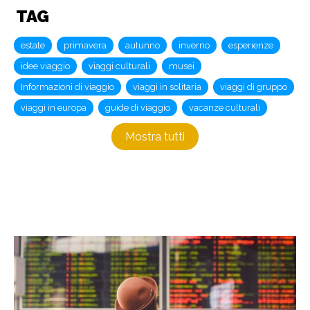
TAG
estate
primavera
autunno
inverno
esperienze
idee viaggio
viaggi culturali
musei
Informazioni di viaggio
viaggi in solitaria
viaggi di gruppo
viaggi in europa
guide di viaggio
vacanze culturali
Mostra tutti