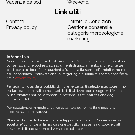
Vacanza da soli
Weekend
Link utili
Contatti
Termini e Condizioni
Privacy policy
Gestione consensi e
categorie merceologiche
marketing
Seguici
Informativa
Noi utilizziamo cookie o altri strumenti per finalità tecniche e, previo il tuo
consenso, anche cookie o altri strumenti di tracciamento, anche di terze
parti, per altre finalità (“interazioni e funzionalità semplici”, “miglioramento
dell'esperienza”, “misurazione” e “targeting e pubblicità”) come specificato
nella
cookie policy
.
Contattaci
Per quanto riguarda la pubblicità, noi e terze parti selezionate, potremmo
trattare dati personali come i tuoi dati di utilizzo, per le seguenti finalità
pubblicitarie: annunci e contenuti personalizzati, valutazione degli
Sede legale
annunci e del contenuto.
Media Asset spa
Per selezionare in modo analitico soltanto alcune finalità è possibile
Via Dottesio 8
cliccare su “Personalizza”.
22100 Como ()
Partita iva 11305210012
Chiudendo questo banner tramite l’apposito comando “Continua senza
accettare” continuerai la navigazione del sito in assenza di cookie o altri
strumenti di tracciamento diversi da quelli tecnici.
Telefono