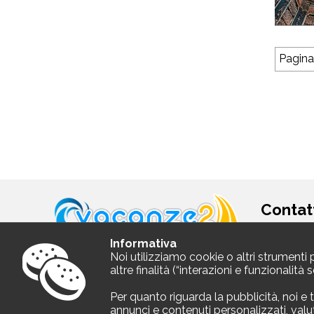
Pagina
Contat
Sede l
Informativa
Noi utilizziamo cookie o altri strumenti 
Media 
altre finalità (“interazioni e funzionalit
Via Do
22100 
Partita
Per quanto riguarda la pubblicità, noi e t
annunci e contenuti personalizzati, val