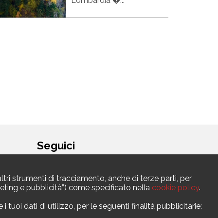
Lombardia �...
Seguici
ltri strumenti di tracciamento, anche di terze parti, per
argeting e pubblicità”) come specificato nella
cookie policy
.
uoi dati di utilizzo, per le seguenti finalità pubblicitarie: