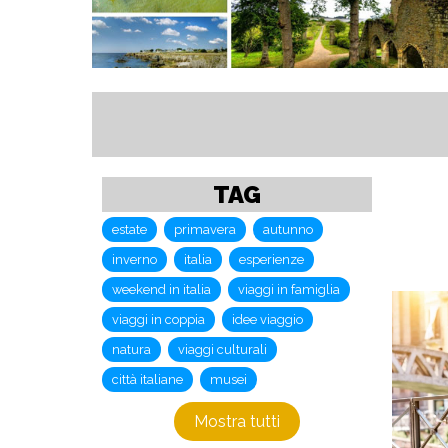
TAG
estate
primavera
autunno
inverno
italia
esperienze
weekend in italia
viaggi in famiglia
viaggi in coppia
idee viaggio
natura
viaggi culturali
città italiane
musei
Mostra tutti